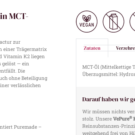
 in MCT-
actur zur
Zutaten
Verzehr
n einer Trägermatrix
d Vitamin K2 liegen
s gelöst — ein
MCT-Öl (Mittelkettige T
tfällt. Die
Überzugsmittel: Hydrox
uch ohne Beteiligung
ner verlässlichen
Darauf haben wir g
Wir müssen nichts ver
®
stolz. Unsere
VePure
K
Reinsubstanzen-Prinzip
antiert Puremade –
weitgehend frei von Hil