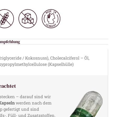
empfehlung
riglyceride / Kokosnuss), Cholecalciferol – Öl,
ypropylmethylcellulose (Kapselhülle)
eachtet
stecken – darauf sind wir
apseln
werden nach dem
 gefertigt und sind
fs-, Füll- und Zusatzstoffen.