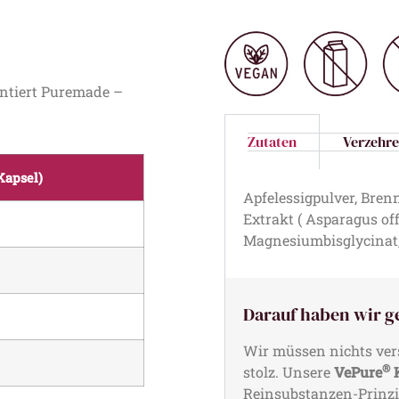
antiert Puremade –
Zutaten
Verzehr
Kapsel)
Apfelessigpulver, Brenn
Extrakt ( Asparagus of
Magnesiumbisglycinat
Darauf haben wir g
Wir müssen nichts ver
®
stolz. Unsere
VePure
K
Reinsubstanzen-Prinzip