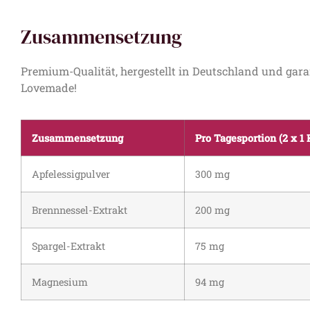
Zusammensetzung
Premium-Qualität, hergestellt in Deutschland und gar
Lovemade!
Zusammensetzung
Pro Tagesportion (2 x 1 
Apfelessigpulver
300 mg
Brennnessel-Extrakt
200 mg
Spargel-Extrakt
75 mg
Magnesium
94 mg