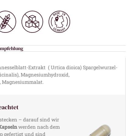
empfehlung
nesselblatt-Extrakt ( Urtica dioica) Spargelwurzel-
ficinalis), Magnesiumhydroxid,
, Magnesiummalat.
eachtet
stecken – darauf sind wir
apseln
werden nach dem
 gefertigt und sind