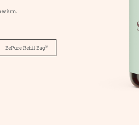
nesium.
®
BePure Refill Bag