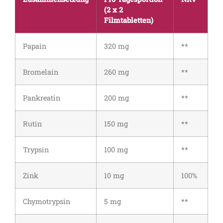
(2 x 2
Filmtabletten)
Papain
320 mg
**
Bromelain
260 mg
**
Pankreatin
200 mg
**
Rutin
150 mg
**
Trypsin
100 mg
**
Zink
10 mg
100%
Chymotrypsin
5 mg
**