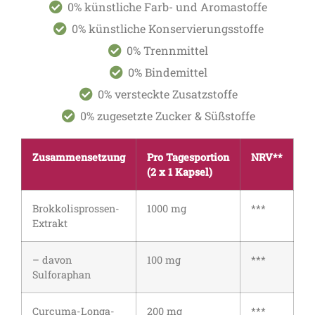
0% künstliche Farb- und Aromastoffe
0% künstliche Konservierungsstoffe
0% Trennmittel
0% Bindemittel
0% versteckte Zusatzstoffe
0% zugesetzte Zucker & Süßstoffe
Zusammensetzung
Pro Tagesportion
NRV**
(2 x 1 Kapsel)
Brokkolisprossen-
1000 mg
***
Extrakt
– davon
100 mg
***
Sulforaphan
Curcuma-Longa-
200 mg
***