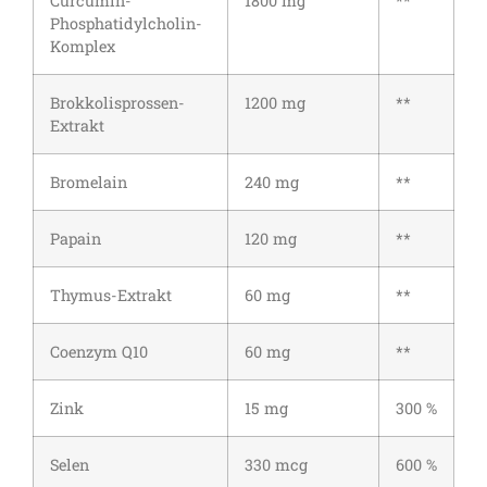
Curcumin-
1800 mg
**
Phosphatidylcholin-
Komplex
Brokkolisprossen-
1200 mg
**
Extrakt
Bromelain
240 mg
**
Papain
120 mg
**
Thymus-Extrakt
60 mg
**
Coenzym Q10
60 mg
**
Zink
15 mg
300 %
Selen
330 mcg
600 %