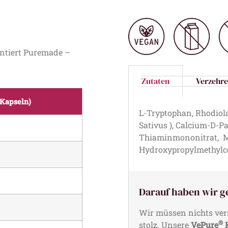
antiert Puremade –
Zutaten
Verzehr
 Kapseln)
L-Tryptophan, Rhodiola
Sativus ), Calcium-D-P
Thiaminmononitrat, Me
Hydroxypropylmethylcel
Darauf haben wir g
Wir müssen nichts ver
®
stolz. Unsere
VePure
K