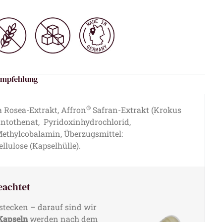
empfehlung
®
 Rosea-Extrakt, Affron
Safran-Extrakt (Krokus
antothenat, Pyridoxinhydrochlorid,
thylcobalamin, Überzugsmittel:
lulose (Kapselhülle).
eachtet
stecken – darauf sind wir
apseln
werden nach dem