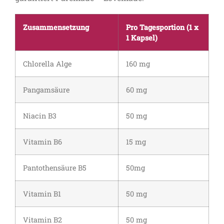
Zusammensetzung
Pro Tagesportion (1 x
1 Kapsel)
Chlorella Alge
160 mg
Pangamsäure
60 mg
Niacin B3
50 mg
Vitamin B6
15 mg
Pantothensäure B5
50mg
Vitamin B1
50 mg
Vitamin B2
50 mg